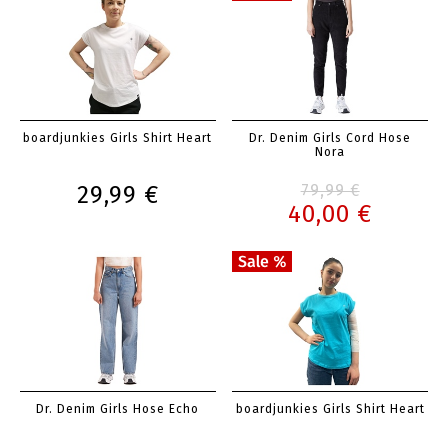
boardjunkies Girls Shirt Heart
Dr. Denim Girls Cord Hose
Nora
29,99 €
79,99 €
40,00 €
Dr. Denim Girls Hose Echo
boardjunkies Girls Shirt Heart