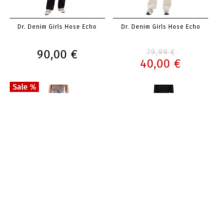
Dr. Denim Girls Hose Echo
Dr. Denim Girls Hose Echo
90,00 €
79,99 €
40,00 €
Dr. Denim Girls Hose Nora
Carhartt WIP Girls Jane Pant
79,99 €
100,00 €
40,00 €