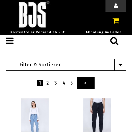
Kostenfreier Versand ab 50€
Abholung im Laden
Filter & Sortieren
1
2
3
4
5
>