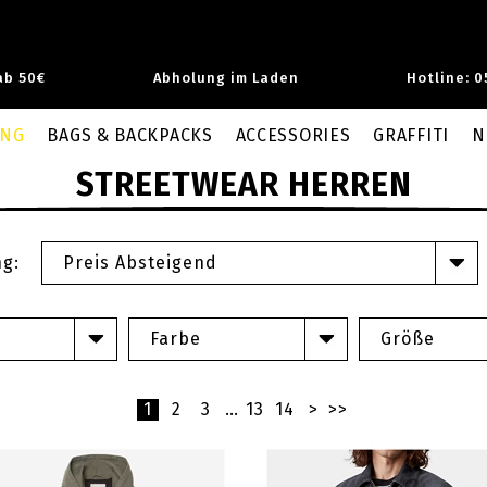
ab 50€
Abholung im Laden
Hotline: 0
UNG
BAGS & BACKPACKS
ACCESSORIES
GRAFFITI
N
STREETWEAR HERREN
ng:
Preis Absteigend
Farbe
Größe
1
2
3
…
13
14
>
>>