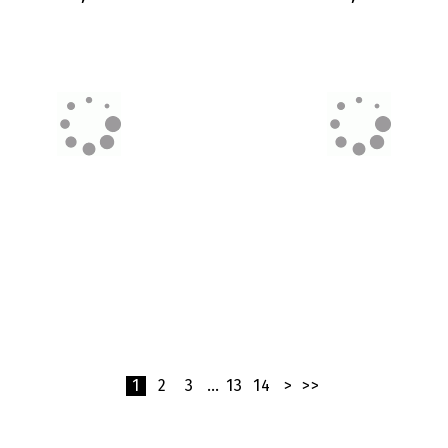
Fred Perry Original
Carhartt WIP Hooded Ne
Sportswear Sweatshirt
Jacket
150,00 €
150,00 €
1
2
3
…
13
14
>
>>