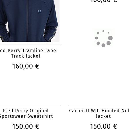
red Perry Tramline Tape
Volcom Hernan 10K Jac
Track Jacket
160,00 €
160,00 €