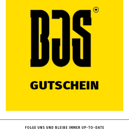
FOLGE UNS UND BLEIBE IMMER UP-TO-DATE