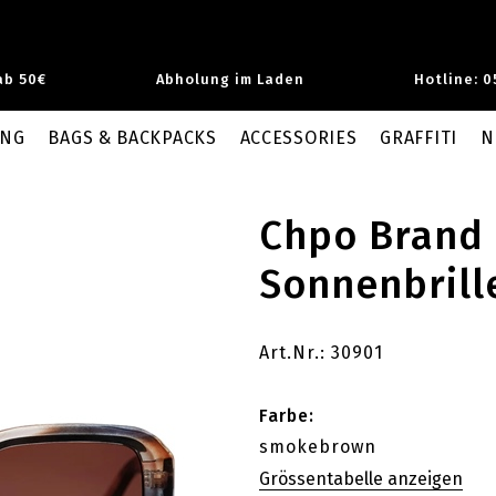
ab 50€
Abholung im Laden
Hotline: 0
UNG
BAGS & BACKPACKS
ACCESSORIES
GRAFFITI
N
Chpo Brand
Sonnenbrill
Art.Nr.: 30901
Farbe:
smokebrown