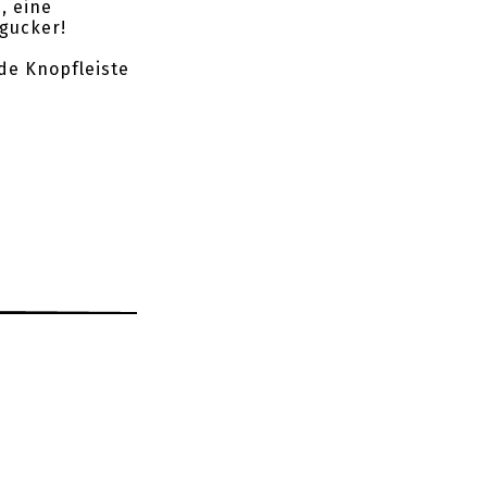
, eine
ngucker!
de Knopfleiste