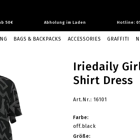
ab 50€
Abholung im Laden
Hotline: 0
UNG
BAGS & BACKPACKS
ACCESSORIES
GRAFFITI
N
Iriedaily Gir
Shirt Dress
Art.Nr.: 16101
Farbe:
off.black
Größe: