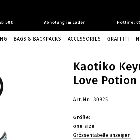
ab 50€
Abholung im Laden
Hotline: 0
UNG
BAGS & BACKPACKS
ACCESSORIES
GRAFFITI
N
Kaotiko Key
Love Potion
Art.Nr.: 30825
Größe:
one size