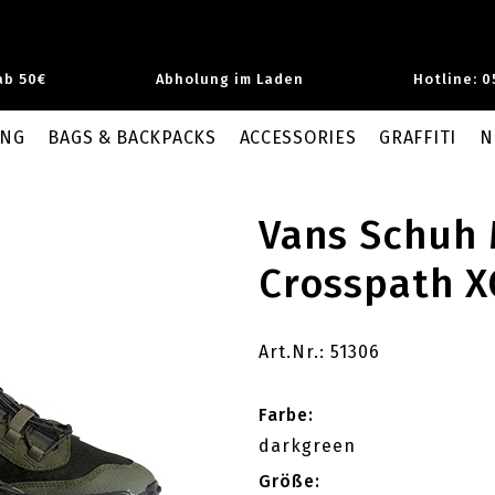
ab 50€
Abholung im Laden
Hotline: 0
UNG
BAGS & BACKPACKS
ACCESSORIES
GRAFFITI
N
Vans Schuh
Crosspath X
Art.Nr.: 51306
Farbe:
darkgreen
Größe: