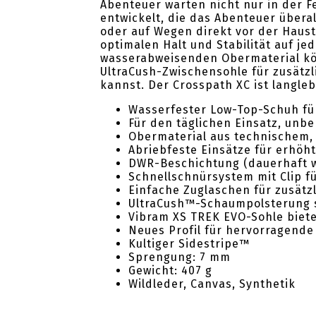
Abenteuer warten nicht nur in der Fe
entwickelt, die das Abenteuer überal
oder auf Wegen direkt vor der Haus
optimalen Halt und Stabilität auf j
wasserabweisenden Obermaterial kö
UltraCush-Zwischensohle für zusätz
kannst. Der Crosspath XC ist langlebi
Wasserfester Low-Top-Schuh fü
Für den täglichen Einsatz, unb
Obermaterial aus technischem, 
Abriebfeste Einsätze für erhöh
DWR-Beschichtung (dauerhaft w
Schnellschnürsystem mit Clip f
Einfache Zuglaschen für zusätz
UltraCush™-Schaumpolsterung s
Vibram XS TREK EVO-Sohle biete
Neues Profil für hervorragende
Kultiger Sidestripe™
Sprengung: 7 mm
Gewicht: 407 g
Wildleder, Canvas, Synthetik