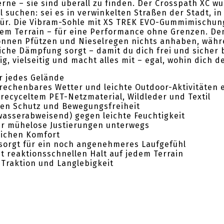
rne – sie sind überall zu finden. Der Crosspath XC wu
l suchen: sei es in verwinkelten Straßen der Stadt, i
tür. Die Vibram-Sohle mit XS TREK EVO-Gummimischung
edem Terrain – für eine Performance ohne Grenzen. D
nnen Pfützen und Nieselregen nichts anhaben, währ
liche Dämpfung sorgt – damit du dich frei und sicher
g, vielseitig und macht alles mit – egal, wohin dich de
r jedes Gelände
erechenbares Wetter und leichte Outdoor-Aktivitäten 
recyceltem PET-Netzmaterial, Wildleder und Textil
ten Schutz und Bewegungsfreiheit
asserabweisend) gegen leichte Feuchtigkeit
ür mühelose Justierungen unterwegs
lichen Komfort
orgt für ein noch angenehmeres Laufgefühl
t reaktionsschnellen Halt auf jedem Terrain
 Traktion und Langlebigkeit