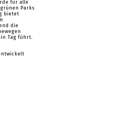
rde für alle
n grünen Parks
 bietet
em
end die
 bewegen
in Tag führt.
entwickelt