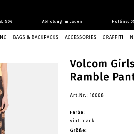
ab 50€
Abholung im Laden
Hotline: 0
UNG
BAGS & BACKPACKS
ACCESSORIES
GRAFFITI
N
Volcom Girl
Ramble Pan
Art.Nr.: 16008
Farbe:
vint.black
Größe: