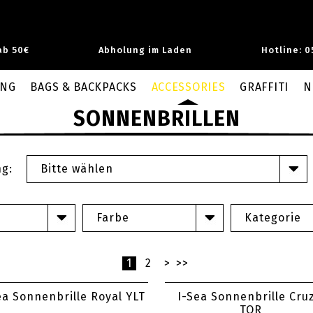
ab 50€
Abholung im Laden
Hotline: 0
UNG
BAGS & BACKPACKS
ACCESSORIES
GRAFFITI
N
SONNENBRILLEN
ng:
Bitte wählen
Farbe
Kategorie
1
2
>
>>
ea Sonnenbrille Royal YLT
I-Sea Sonnenbrille Cruz
TOR