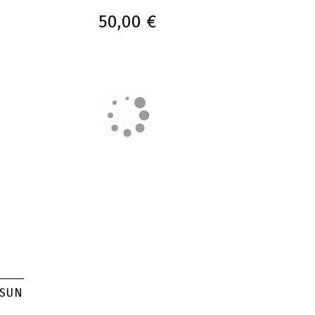
50,00 €
 SUN
I-Sea Sonnenbrille Cate - BLK