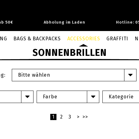
ab 50€
Abholung im Laden
Hotline: 0
UNG
BAGS & BACKPACKS
ACCESSORIES
GRAFFITI
N
SONNENBRILLEN
ng:
Bitte wählen
Farbe
Kategorie
1
2
3
>
>>