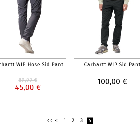
rhartt WIP Hose Sid Pant
Carhartt WIP Sid Pan
89,99 €
100,00 €
45,00 €
<<
<
1
2
3
4