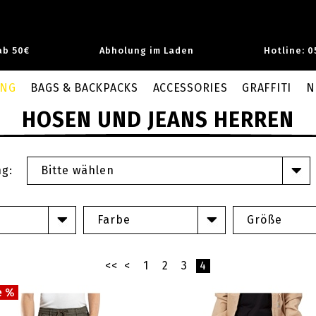
ab 50€
Abholung im Laden
Hotline: 0
UNG
BAGS & BACKPACKS
ACCESSORIES
GRAFFITI
N
HOSEN UND JEANS HERREN
ng:
Bitte wählen
Farbe
Größe
<<
<
1
2
3
4