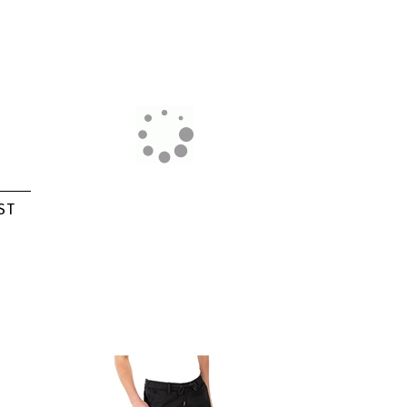
69,99 €
35,00 €
 ST