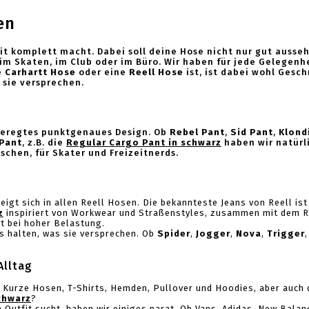
en
fit komplett macht. Dabei soll deine Hose nicht nur gut auss
im Skaten, im Club oder im Büro. Wir haben für jede Gelegenh
e
Carhartt Hose
oder eine
Reell Hose
ist, ist dabei wohl Gesc
e sie versprechen.
fgeregtes punktgenaues Design. Ob
Rebel Pant
,
Sid Pant
,
Klond
 Pan
t
, z.B. die
Regular Cargo Pant in schwarz
haben wir natürli
aschen, für Skater und Freizeitnerds.
eigt sich in allen Reell Hosen. Die bekannteste Jeans von Reell is
z
inspiriert von Workwear und Straßenstyles, zusammen mit dem Ree
t bei hoher Belastung.
ns halten, was sie versprechen. Ob
Spider
,
Jogger
,
Nova
,
Trigger
Alltag
h Kurze Hosen, T-Shirts, Hemden, Pullover und Hoodies, aber auch
chwarz
?
Outfit sucht, haben wir einiges parat. Ob Vans, Adidas, New Bala