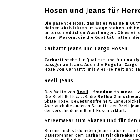
Hosen und Jeans für Herr
Die pasende Hose, das ist es was dein Out
deinen Aktivitäten im Wege stehen. Ob be
unterschiedlichen Waschungen. Ob es ein
Hosen Marken, die die Qualität halten, di
Carhartt Jeans und Cargo Hosen
Carhartt
steht für Qualität und für unau
passgenau Jeans. Auch die
Regular Cargo
Hose von Carhartt, mit viel Freiheit und T
Reell Jeans
Das Motto von
Reell
-
freedom to move
- z
Die Reell Reflex, z.B. die
Reflex 2 in schwar
Skate Hose. Bewegungsfreiheit, Langlebigkei
Aber auch die anderen Schnitte der Reell Jea
der verschiedenen Reell Hosen erklärt.
Streetwear zum Skaten und für den 
Bei uns findest du neben Jeans natürlich auc
Dauerbrenner, dem
Carhartt Windbreaker s
Auch wenn ihr die passenden Schuhe zu eurem 