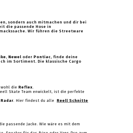
ehen, sondern auch mitmachen und dir bei
eit die passende Hose in
hmackssache. Wir führen die Streetware
ike
,
Newel
oder
Pontiac
, finde deine
ch im Sortiment. Die klassische Cargo
t wohl die
Reflex
.
ll Skate Team enwickelt, ist die perfekte
,
Radar
. Hier findest du alle
Reell Schnitte
 die passende Jacke. Wie wäre es mit dem
nce. Sneaker für das Büro oder Vans Pro zum