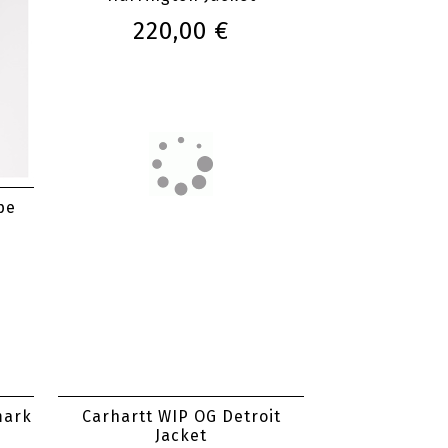
220,00 €
pe
mark
Carhartt WIP OG Detroit
Jacket