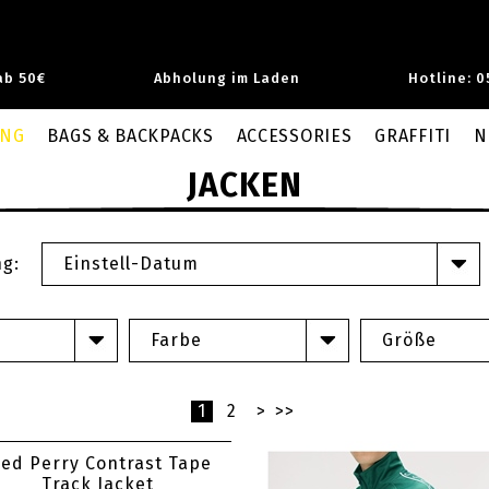
ab 50€
Abholung im Laden
Hotline: 0
UNG
BAGS & BACKPACKS
ACCESSORIES
GRAFFITI
N
JACKEN
ng:
Einstell-Datum
Farbe
Größe
1
2
>
>>
red Perry Contrast Tape
Track Jacket