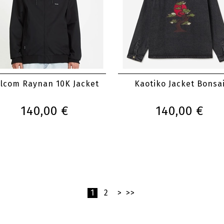
lcom Raynan 10K Jacket
Kaotiko Jacket Bonsa
140,00 €
140,00 €
1
2
>
>>