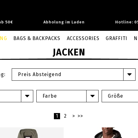
ab 50€
Abholung im Laden
Hotline: 0
UNG
BAGS & BACKPACKS
ACCESSORIES
GRAFFITI
N
JACKEN
ng:
Preis Absteigend
Farbe
Größe
1
2
>
>>