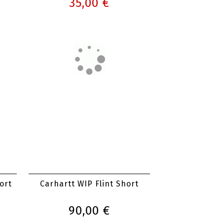
ort
Reell Solid Short
70,00 €
35,00 €