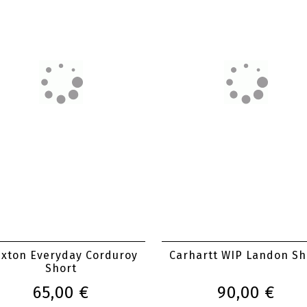
arhartt WIP Chase Swim
Volcom Billow Denim Sh
Trunks
65,00 €
80,00 €