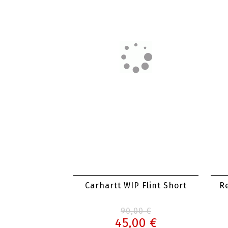
Carhartt WIP Brandon Short
Br
100,00 €
Carhartt WIP Flint Short
Re
90,00 €
45,00 €