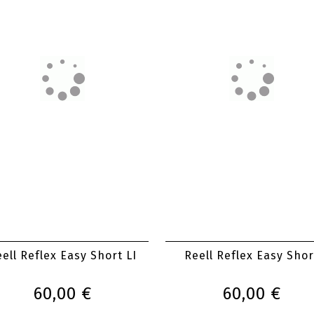
ixton Everyday Corduroy
Carhartt WIP Landon Sh
Short
65,00 €
90,00 €
ell Reflex Easy Short LI
Reell Reflex Easy Shor
60,00 €
60,00 €