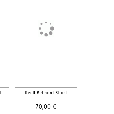
ort
Carhartt WIP Flint Short
90,00 €
t
Reell Belmont Short
70,00 €