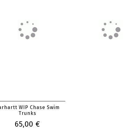
arhartt WIP Chase Swim
Carhartt WIP Regular Ca
Trunks
Short
65,00 €
100,00 €