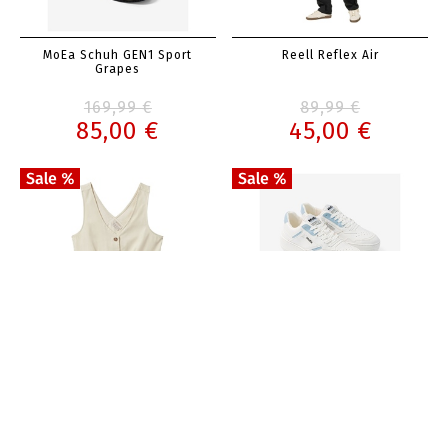
MoEa Schuh GEN1 Sport
Reell Reflex Air
Grapes
169,99 €
89,99 €
85,00 €
45,00 €
Brixton Girls Polanco Tank
MoEa Schuh GEN1 Sport
Grapes
54,99 €
169,99 €
27,50 €
85,00 €