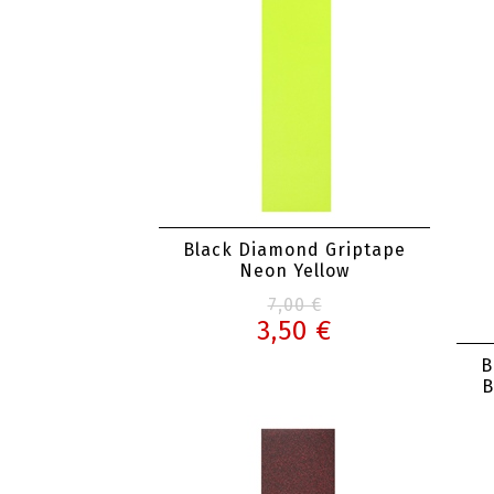
Black Diamond Griptape
Neon Yellow
7,00 €
3,50 €
B
B