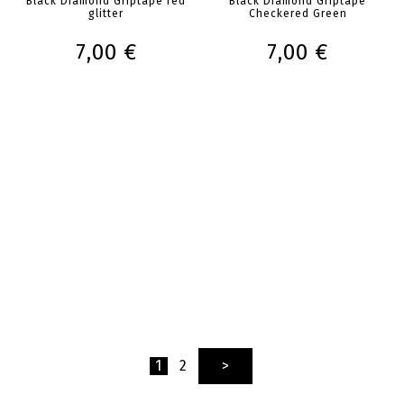
Black Diamond Griptape red
Black Diamond Griptape
glitter
Checkered Green
7,00 €
7,00 €
1
2
>