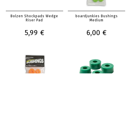
Bolzen Shockpads Wedge
boardjunkies Bushings
Riser Pad
Medium
5,99 €
6,00 €
boardjunkies Bushings Soft
Tremendous Truck Co.
Bushings 78a
6,00 €
6,50 €