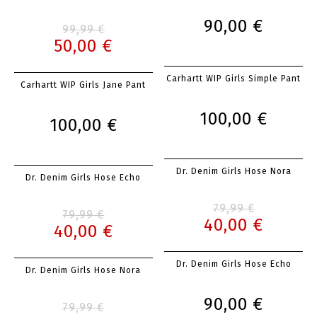
54,99 €
90,00 €
27,50 €
Carhartt WIP Girls Cara Pant
Carhartt WIP Girls Simple Pant
99,99 €
100,00 €
50,00 €
Carhartt WIP Girls Jane Pant
Dr. Denim Girls Hose Nora
100,00 €
79,99 €
40,00 €
Dr. Denim Girls Hose Echo
Dr. Denim Girls Hose Echo
79,99 €
90,00 €