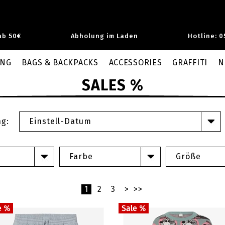
ab 50€
Abholung im Laden
Hotline: 0
UNG
BAGS & BACKPACKS
ACCESSORIES
GRAFFITI
N
SALES %
ng:
Einstell-Datum
Farbe
Größe
1
2
3
>
>>