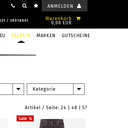
ANMELDEN
Warenkorb
531 / 38918861
0,00 EUR
EU
SALES %
MARKEN
GUTSCHEINE
Kategorie
Artikel / Seite: 24 |
48
|
57